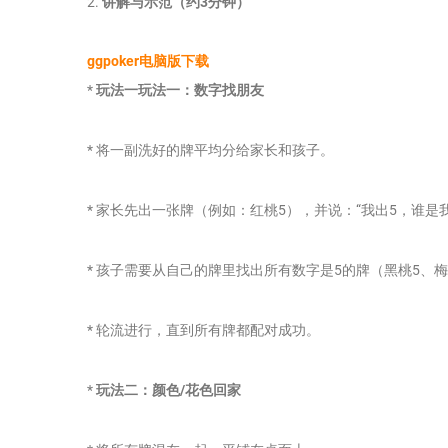
2.
讲解与示范（约3分钟）
ggpoker电脑版下载
*
玩法一玩法一：数字找朋友
* 将一副洗好的牌平均分给家长和孩子。
* 家长先出一张牌（例如：红桃5），并说：“我出5，谁是
* 孩子需要从自己的牌里找出所有数字是5的牌（黑桃5、梅
* 轮流进行，直到所有牌都配对成功。
*
玩法二：颜色/花色回家