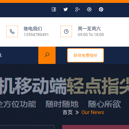
致电我们
周一至周六
13594780491
09:00 To 18:00
载
获得免费报价
首页
Our News