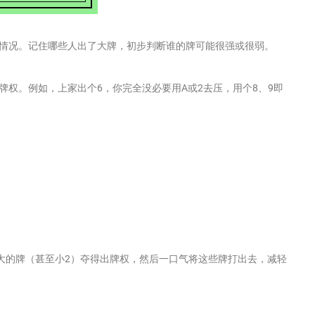
情况。记住哪些人出了大牌，初步判断谁的牌可能很强或很弱。
权。例如，上家出个6，你完全没必要用A或2去压，用个8、9即
稍大的牌（甚至小2）夺得出牌权，然后一口气将这些牌打出去，减轻