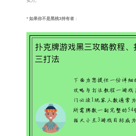
实力。
*
如果你不是黑桃3持有者
：