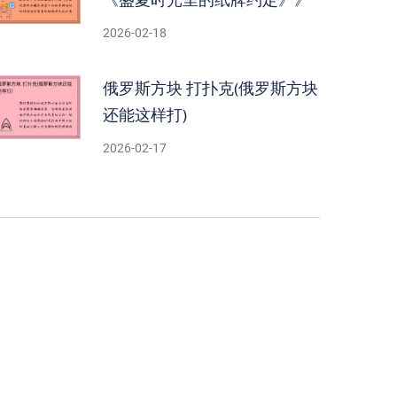
2026-02-18
俄罗斯方块 打扑克(俄罗斯方块
还能这样打)
2026-02-17