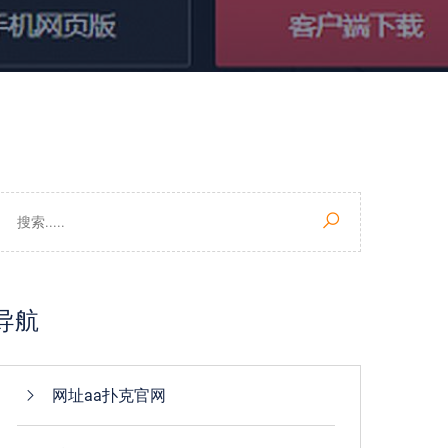
导航
网址aa扑克官网