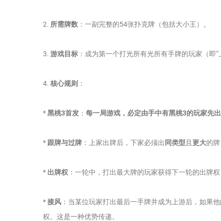
2.
所需牌数
：一副完整的54张扑克牌（包括大小王）。
3.
游戏目标
：成为第一个打光所有光所有手牌的玩家（即“上
4.
核心规则
：
*
黑桃3首发
：
每一局游戏，必定由手中有黑桃3的玩家先
*
跟牌与过牌
：上家出牌后，下家必须出
同类型
且
更大
的牌
*
出牌权
：一轮中，打出最大牌的玩家获得下一轮的出牌权
*
接风
：当某位玩家打出最后一手牌并成为上游后，如果他
权。这是一种优势传递。