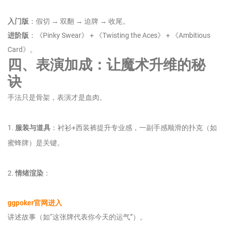
入门版
：假切 → 双翻 → 迫牌 → 收尾。
进阶版
：《Pinky Swear》 + 《Twisting the Aces》 + 《Ambitious
Card》。
四、表演加成：让魔术升维的秘
诀
手法只是骨架，表演才是血肉。
1.
服装与道具
：衬衫+西装裤提升专业感，一副手感顺滑的扑克（如
蜜蜂牌）是关键。
2.
情绪渲染
：
ggpoker官网进入
讲述故事（如“这张牌代表你今天的运气”）。