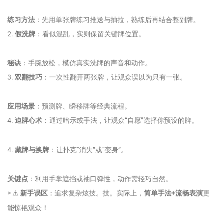
练习方法
：先用单张牌练习推送与抽拉，熟练后再结合整副牌。
2.
假洗牌
：看似混乱，实则保留关键牌位置。
秘诀
：手腕放松，模仿真实洗牌的声音和动作。
3.
双翻技巧
：一次性翻开两张牌，让观众误以为只有一张。
应用场景
：预测牌、瞬移牌等经典流程。
4.
迫牌心术
：通过暗示或手法，让观众“自愿”选择你预设的牌。
4.
藏牌与换牌
：让扑克“消失”或“变身”。
关键点
：利用手掌遮挡或袖口弹性，动作需轻巧自然。
> ⚠️
新手误区
：追求复杂炫技。技。实际上，
简单手法+流畅表演
更
能惊艳观众！