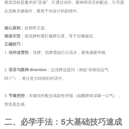
视觉流程是魔术的“灵魂”，它通过动作、眼神和语言的配合，引导观
众忽略关键操作，聚焦于你设计的剧情中。
核心原则
：自然即王道。
错误示范
：假洗牌时紧盯藏牌位置，等于自曝破绽。
正确技巧
：
1.
动作连贯性
：洗牌、切牌需如行云流水，避免僵硬停顿。
2.
语言与眼神 diversion
：边洗牌边提问（例如“你相信运气
吗？”），将注意力转移到对话中。
3.
节奏把控
：关键动作配合戏剧性停顿（如翻牌前深吸一口气），
营造悬念感。
二、必学手法：5大基础技巧速成