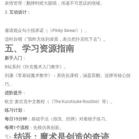
表情管理：翻牌时瞪大眼睛，传递不可思议的情绪。
3.
互动设计
：
邀请观众勾小指承诺（《Pinky Swear》）。
适时自嘲（“我昨天练到凌晨，差点把扑克吃下去”）。
五、学习资源指南
新手入门
：
B站系列《扑克魔术入门教学》。
刘谦《零基础魔术教学》：系统化课程，涵盖双翻、迫牌等核心技
巧。
进阶提升
：
欧文·麦吉克中文教程（《The Kurotsuke Routine》等）。
练习计划
：
每日15分钟
：基础手法（假洗、控牌）对着镜子练习。
每周1个流程
：先模仿再创新。
✨
结语：魔术是创造的奇迹