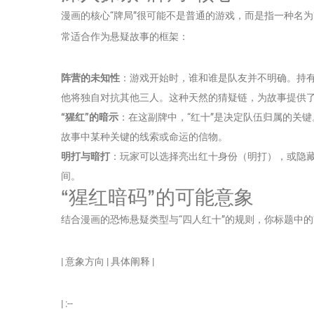
漫画的核心“牌局”很可能不是普通的游戏，而是指一种名为
常适合作为悬疑故事的框架：
阵营的未知性
：游戏开始时，谁和谁是队友并不明确。持
他将独自对抗其他三人。这种天然的猜疑链，为故事提供
“猩红”的暗示
：在这副牌中，“红十”是决定队伍归属的关键
故事中某种关键的线索或命运的信物。
明打与暗打
：玩家可以选择亮出红十身份（明打），或隐
间。
“猩红暗码”的可能意象
结合漫画的恐怖悬疑类型与“四人红十”的规则，你标题中的
| 意象方向 | 具体阐释 |
| :--