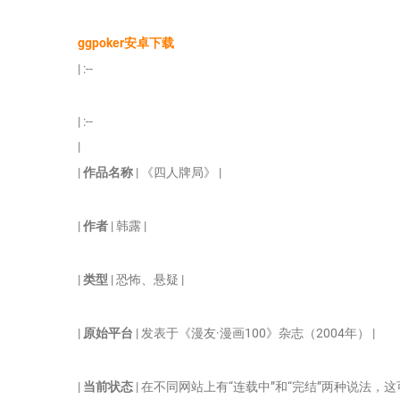
ggpoker安卓下载
| :--
| :--
|
|
作品名称
| 《四人牌局》 |
|
作者
| 韩露 |
|
类型
| 恐怖、悬疑 |
|
原始平台
| 发表于《漫友·漫画100》杂志（2004年） |
|
当前状态
| 在不同网站上有“连载中”和“完结”两种说法，