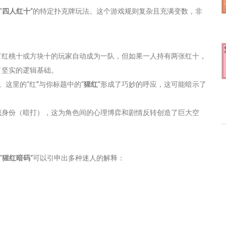
“
四人红十
”的特定扑克牌玩法。这个游戏规则复杂且充满变数，非
有红桃十或方块十的玩家自动成为一队，但如果一人持有两张红十，
了坚实的逻辑基础。
。这里的“红”与你标题中的“
猩红
”形成了巧妙的呼应，这可能暗示了
藏身份（暗打），这为角色间的心理博弈和剧情反转创造了巨大空
“
猩红暗码
”可以引申出多种迷人的解释：