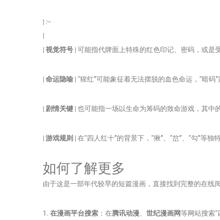
| :--
|
|
视觉符号
| 可能指代牌面上特殊的红色印记、密码，或是受
|
命运隐喻
| “猩红”可能象征着无法摆脱的血色命运，“暗码
|
剧情关键
| 也可能指一场以生命为筹码的致命游戏，其中的
|
游戏规则
| 在“四人红十”的背景下，“揪”、“岔”、“勾”等
如何了解更多
由于这是一部年代较早的短篇漫画，直接找到完整的在线
1.
在漫画平台搜索
：在
腾讯动漫
、
世纪漫画网
等网站搜索“