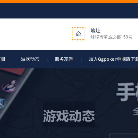
地址
蚌埠市革热之都150号
项目
游戏动态
服务宗旨
加入ggpoker电脑版下